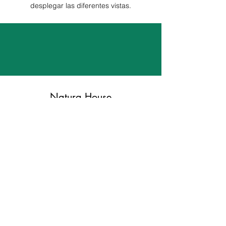
desplegar las diferentes vistas.
Natura House
ventas@naturahouse.co
301-6116693
Carrera 36 con calle 4, costado sur-oriental.
Zipaquirá
©2020, Natura House.